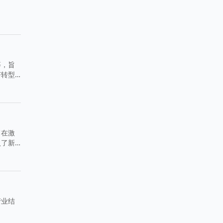
等，旨
济转型
旨在激
入了新
产业结