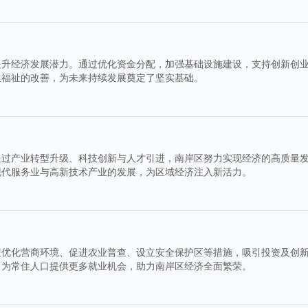
提升经济发展潜力。通过优化资金分配，加强基础设施建设，支持创新创
生福祉的改善，为未来持续发展奠定了坚实基础。
通过产业转型升级、科技创新与人才引进，南岸区努力实现经济的高质量
现代服务业与高新技术产业的发展，为区域经济注入新活力。
过优化营商环境、促进农业普查、设立安全保护区等措施，吸引投资及创
，为常住人口提供更多就业机会，助力南岸区经济全面繁荣。